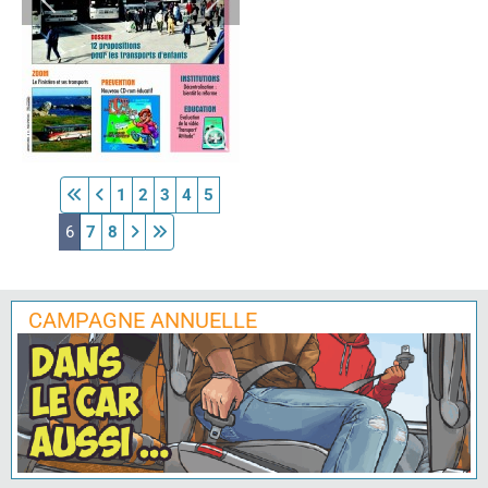
1
2
3
4
5
6
7
8
CAMPAGNE ANNUELLE