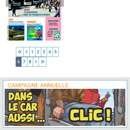
1
2
3
4
5
6
7
8
CAMPAGNE ANNUELLE