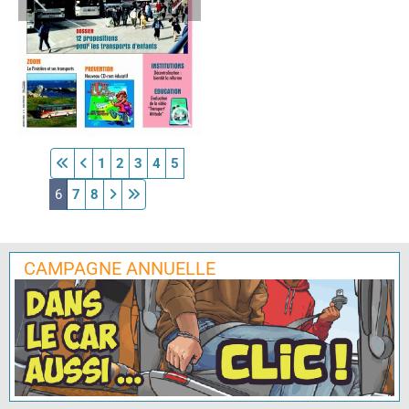
1
2
3
4
5
6
7
8
CAMPAGNE ANNUELLE