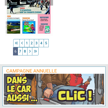
1
2
3
4
5
6
7
8
CAMPAGNE ANNUELLE