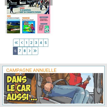
1
2
3
4
5
6
7
8
CAMPAGNE ANNUELLE