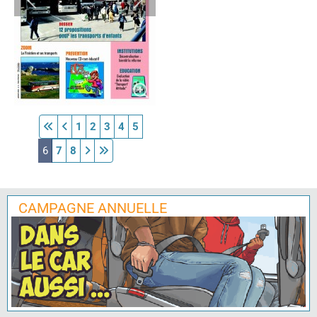
1
2
3
4
5
6
7
8
CAMPAGNE ANNUELLE