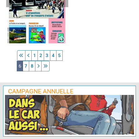
1
2
3
4
5
6
7
8
CAMPAGNE ANNUELLE