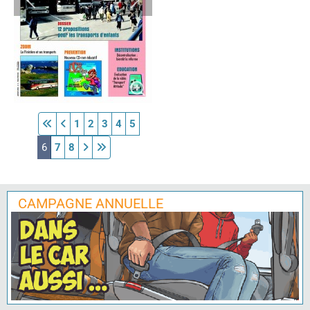
1
2
3
4
5
6
7
8
CAMPAGNE ANNUELLE