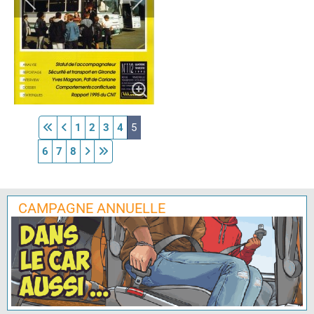
1
2
3
4
5
6
7
8
CAMPAGNE ANNUELLE