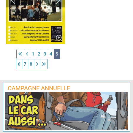
1
2
3
4
5
6
7
8
CAMPAGNE ANNUELLE