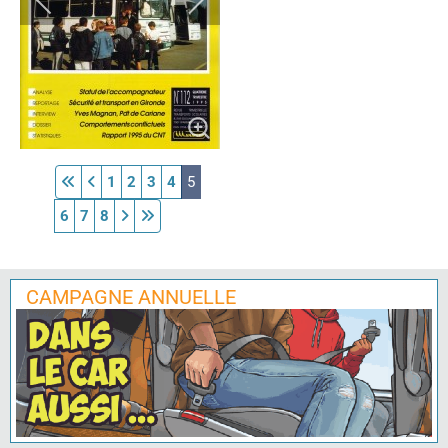
1
2
3
4
5
6
7
8
CAMPAGNE ANNUELLE