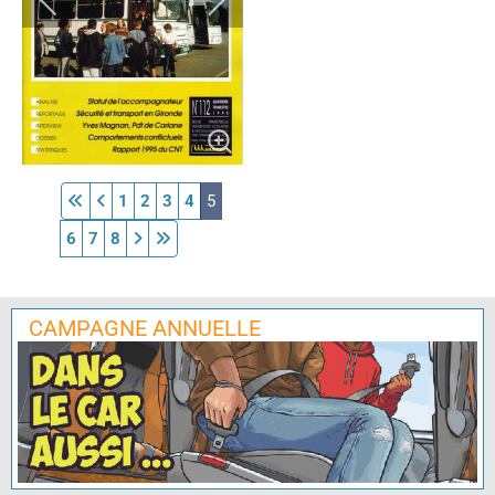
1
2
3
4
5
6
7
8
CAMPAGNE ANNUELLE