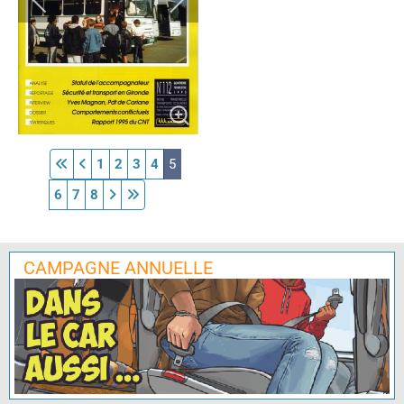
1
2
3
4
5
6
7
8
CAMPAGNE ANNUELLE