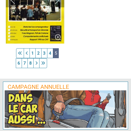
1
2
3
4
5
6
7
8
CAMPAGNE ANNUELLE