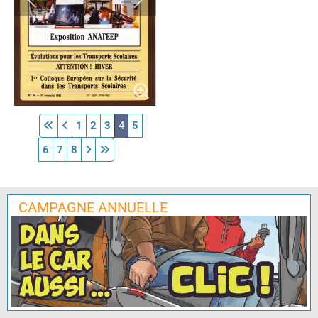
1
2
3
4
5
6
7
8
CAMPAGNE ANNUELLE