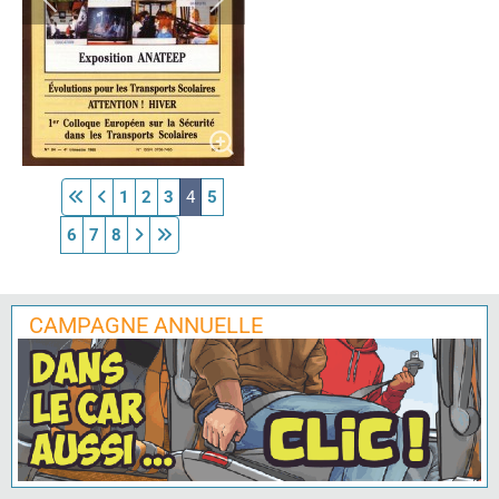
1
2
3
4
5
6
7
8
CAMPAGNE ANNUELLE