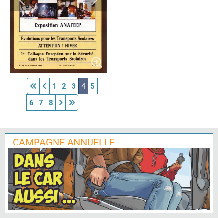
1
2
3
4
5
6
7
8
CAMPAGNE ANNUELLE