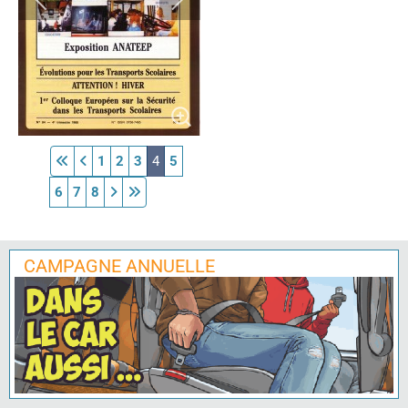
1
2
3
4
5
6
7
8
CAMPAGNE ANNUELLE