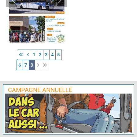
1
2
3
4
5
6
7
8
CAMPAGNE ANNUELLE