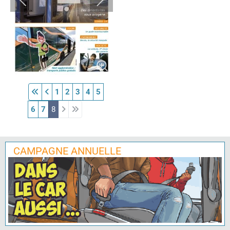
1
2
3
4
5
6
7
8
CAMPAGNE ANNUELLE