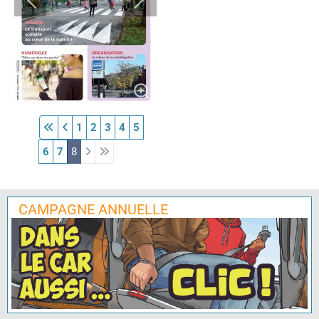
1
2
3
4
5
6
7
8
CAMPAGNE ANNUELLE