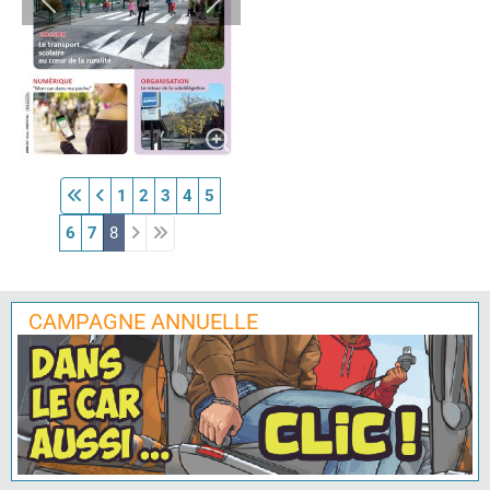
1
2
3
4
5
6
7
8
CAMPAGNE ANNUELLE