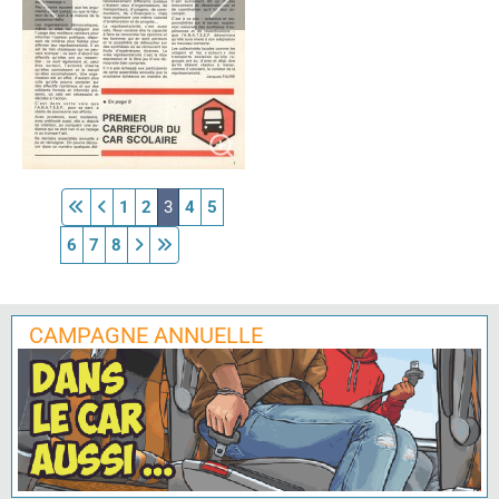
1
2
3
4
5
6
7
8
CAMPAGNE ANNUELLE