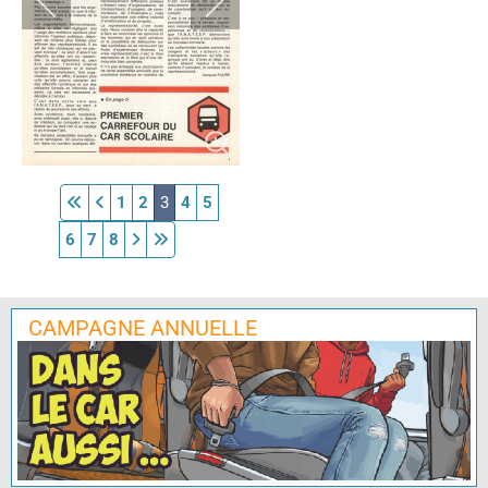
1
2
3
4
5
6
7
8
CAMPAGNE ANNUELLE