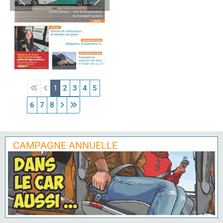
1
2
3
4
5
6
7
8
CAMPAGNE ANNUELLE