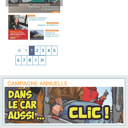
1
2
3
4
5
6
7
8
CAMPAGNE ANNUELLE