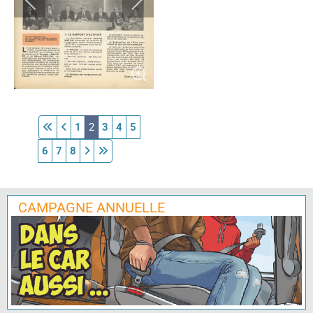
1
2
3
4
5
6
7
8
CAMPAGNE ANNUELLE