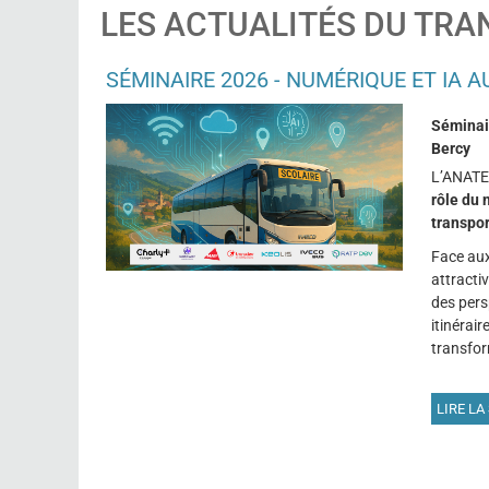
LES ACTUALITÉS DU TRA
SÉMINAIRE 2026 - NUMÉRIQUE ET IA 
Séminair
Bercy
L’ANATEE
rôle du 
transpor
Face aux 
attracti
des pers
itinérair
transfor
LIRE LA 