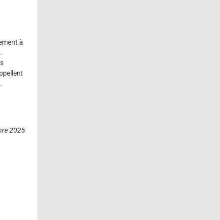
lement à
.
es
ppellent
.
re 2025