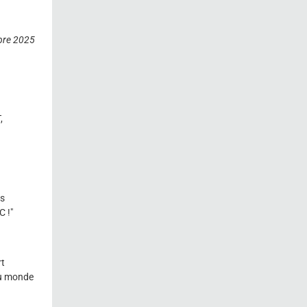
bre 2025
,
es
C !"
rt
 du monde