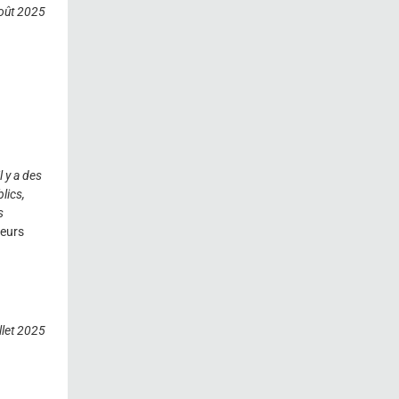
oût 2025
l y a des
blics,
s
geurs
llet 2025