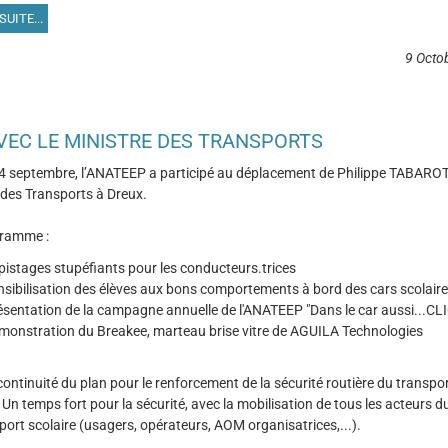
SUITE...
9 Octo
VEC LE MINISTRE DES TRANSPORTS
 4 septembre, l’ANATEEP a participé au déplacement de
Philippe TABAROT
 des Transports à Dreux.
ramme :
pistages stupéfiants pour les conducteurs.trices
nsibilisation des élèves aux bons comportements à bord des cars scolair
ésentation de la campagne annuelle de l'ANATEEP
"Dans le car aussi...CLI
monstration du Breakee, marteau brise vitre de
AGUILA Technologies
continuité du plan pour le renforcement de la sécurité routière du transpo
. Un temps fort pour la sécurité, avec la mobilisation de tous les acteurs
port scolaire (usagers, opérateurs, AOM organisatrices,...).