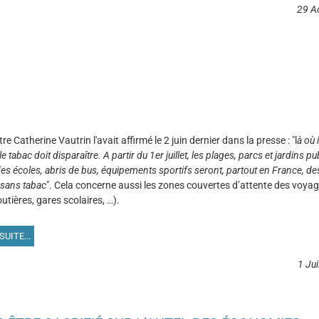
29 A
re Catherine Vautrin l'avait affirmé le 2 juin dernier dans la presse : "l
à où i
le tabac doit disparaître. A partir du 1er juillet, les plages, parcs et jardins pu
es écoles, abris de bus, équipements sportifs seront, partout en France, de
sans tabac
". Cela concerne aussi les zones couvertes d’attente des voya
utières, gares scolaires, …).
SUITE...
1 Jui