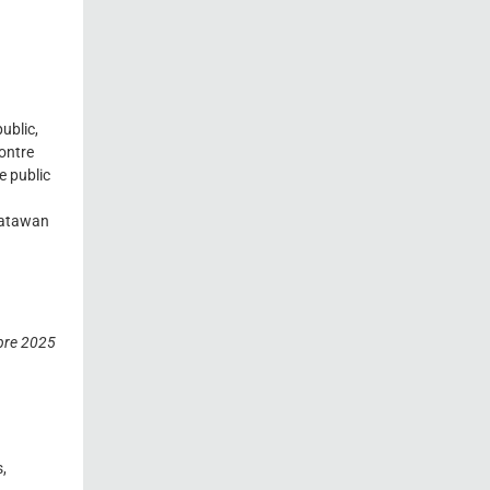
ublic,
contre
e public
atawan
re 2025
,