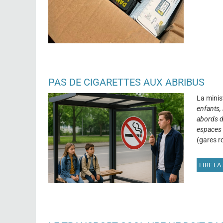
PAS DE CIGARETTES AUX ABRIBUS
La minist
enfants, 
abords d
espaces 
(gares ro
LIRE LA 