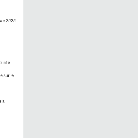
bre 2025
curité
 sur le
ais