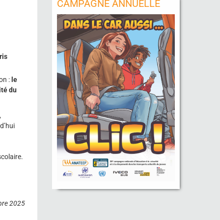
CAMPAGNE ANNUELLE
ris
on :
le
ité du
,
d’hui
colaire.
bre 2025