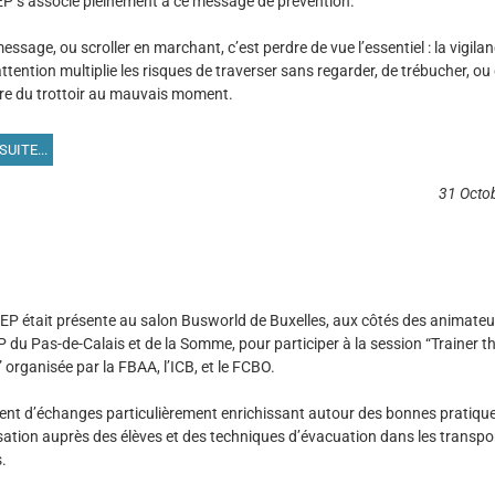
P s’associe pleinement à ce message de prévention.
essage, ou scroller en marchant, c’est perdre de vue l’essentiel : la vigilan
ttention multiplie les risques de traverser sans regarder, de trébucher, ou
e du trottoir au mauvais moment.
SUITE...
31 Octo
P était présente au salon Busworld de Buxelles, aux côtés des animateu
du Pas-de-Calais et de la Somme, pour participer à la session “Trainer t
” organisée par la
FBAA, l’ICB, et le FCBO.
t d’échanges particulièrement enrichissant autour des bonnes pratiqu
isation auprès des élèves et des techniques d’évacuation dans les transpo
.