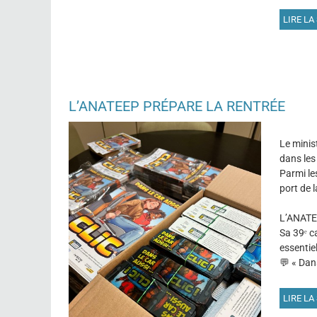
LIRE LA 
L’ANATEEP PRÉPARE LA RENTRÉE
Le minis
dans les
Parmi le
port de 
L’ANATEE
Sa 39ᵉ 
essentiel
💬 « Dans
LIRE LA 