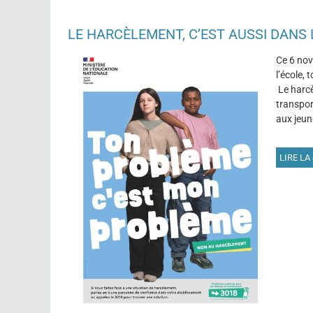
LE HARCÈLEMENT, C’EST AUSSI DANS
Ce 6 nov
l’école,
Le harcè
transpor
aux jeun
LIRE LA 