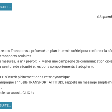
SUITE...
4 Septem
tre des Transports a présenté un plan interministériel pour renforcer la sé
 transports scolaires.
s mesures, la n°7 prévoit : « Mener une campagne de communication ciblée
la ceinture de sécurité et les bons comportements à adopter ».
P s’inscrit pleinement dans cette dynamique.
campagne annuelle TRANSPORT ATTITUDE rappelle un message simple m
 :
 le car aussi… CLIC ! »
SUITE...