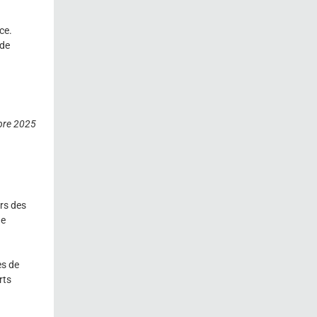
ce.
 de
bre 2025
rs des
he
es de
rts