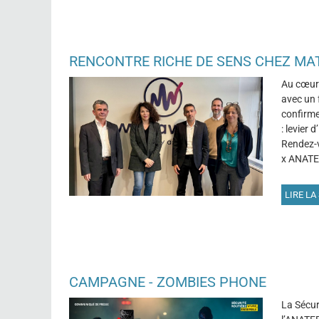
RENCONTRE RICHE DE SENS CHEZ M
Au cœur 
avec un 
confirme
: levier
Rendez-v
x
ANATEE
LIRE LA 
CAMPAGNE - ZOMBIES PHONE
La
Sécur