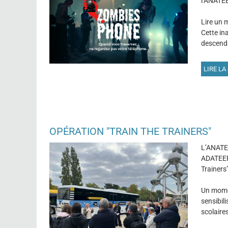
l’ANATEE
Lire un m
Cette ina
descendr
LIRE LA 
OPÉRATION "TRAIN THE TRAINERS"
L’ANATEE
ADATEEP 
Trainers
Un momen
sensibil
scolaires