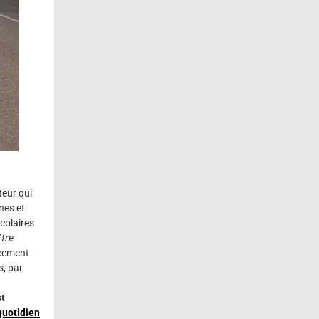
teur qui
nes et
colaires
ffre
rcement
s, par
st
quotidien