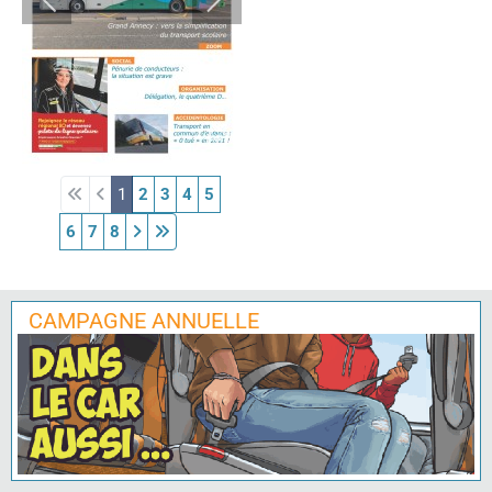
1
2
3
4
5
6
7
8
CAMPAGNE ANNUELLE