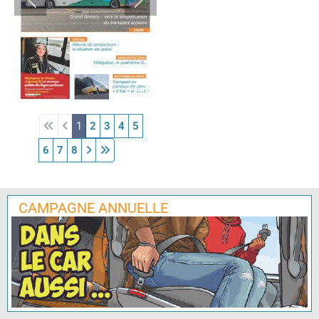
1
2
3
4
5
6
7
8
CAMPAGNE ANNUELLE