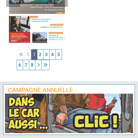
1
2
3
4
5
6
7
8
CAMPAGNE ANNUELLE