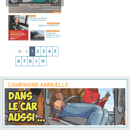
1
2
3
4
5
6
7
8
CAMPAGNE ANNUELLE