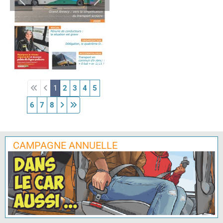
1
2
3
4
5
6
7
8
CAMPAGNE ANNUELLE