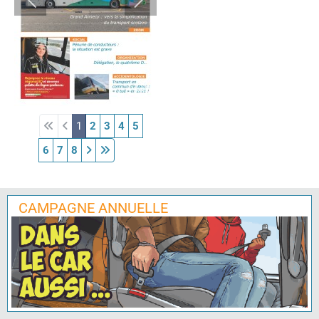
1
2
3
4
5
6
7
8
CAMPAGNE ANNUELLE