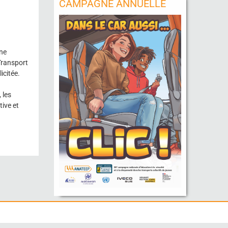
CAMPAGNE ANNUELLE
sne
Transport
icitée.
 les
ive et