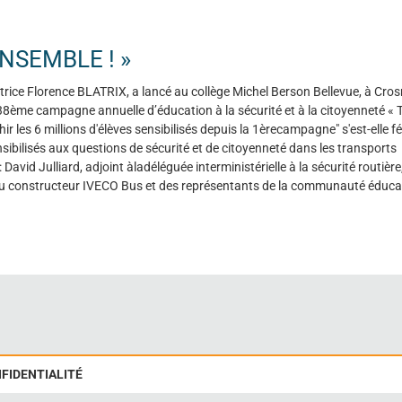
ENSEMBLE ! »
trice Florence BLATRIX, a lancé au collège Michel Berson Bellevue, à Cro
 38ème campagne annuelle d’éducation à la sécurité et à la citoyenneté « 
ir les 6 millions d'élèves sensibilisés depuis la 1èrecampagne" s'est-elle fél
nsibilisés aux questions de sécurité et de citoyenneté dans les transports
vid Julliard, adjoint àladéléguée interministérielle à la sécurité routière,
, du constructeur IVECO Bus et des représentants de la communauté éducat
NFIDENTIALITÉ