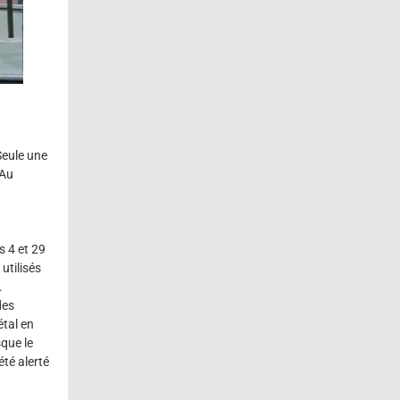
Seule une
 Au
 4 et 29
utilisés
.
des
étal en
que le
été alerté