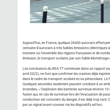
Aujourd’hui, en France, quelque 26400 autocars effectuent
centaine d’autocars à très faibles émissions (électriques 
moment où l’ensemble des régions françaises et de nombr
émission, le transport scolaire, par son faible kilométrage
Les conclusions du BEA-TT contenues dans un rapport pub
avril 2022), ne font que confirmer les craintes déjà exprim
dans le cadre du transport scolaire et/ou périscolaire. Le 
Quelques secondes seulement peuvent conduire à un embras
incendies, « l’explosion des batteries survenue environ 1
fusion qui, en cas de survenue lors de l’évacuation de pa
conducteur est conscient du danger, il est déjà trop tard.
par un signal avant-coureur via les dispositifs ad hoc.