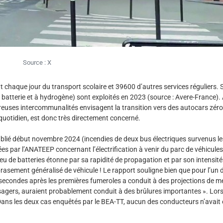
Source : X
 chaque jour du transport scolaire et 39600 d’autres services réguliers. 
à batterie et à hydrogène) sont exploités en 2023 (source : Avere-France).
euses intercommunalités envisagent la transition vers des autocars zéro
 quotidien, est donc très directement concerné.
lié début novembre 2024 (incendies de deux bus électriques survenus les
ées par l’ANATEEP concernant l’électrification à venir du parc de véhicules 
feu de batteries étonne par sa rapidité de propagation et par son intensité
ement généralisé de véhicule ! Le rapport souligne bien que pour l’un 
0 secondes après les premières fumeroles a conduit à des projections de m
ssagers, auraient probablement conduit à des brûlures importantes ». Lors
 Dans les deux cas enquêtés par le BEA-TT, aucun des conducteurs n’avait 