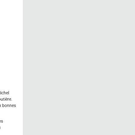
ichel
utière.
ux bonnes
es
u