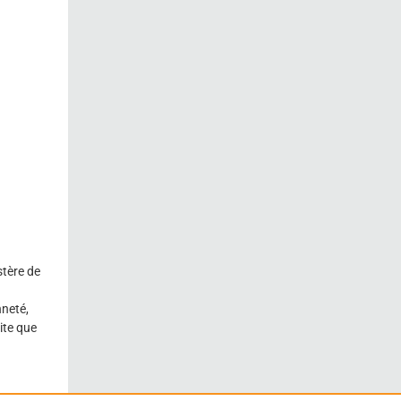
stère de
nneté,
ite que