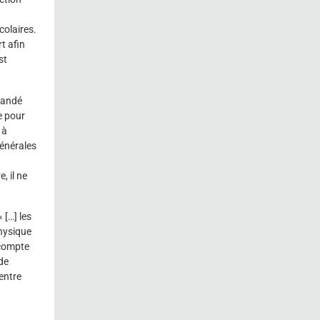
colaires.
t afin
st
mandé
e pour
 à
générales
, il ne
 […] les
physique
 compte
de
entre