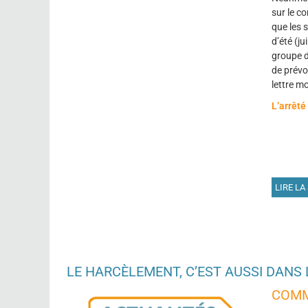
sur le co
que les 
d’été (ju
groupe d
de prévo
lettre mo
L’arrêt
LIRE LA 
LE HARCÈLEMENT, C’EST AUSSI DANS
COMM