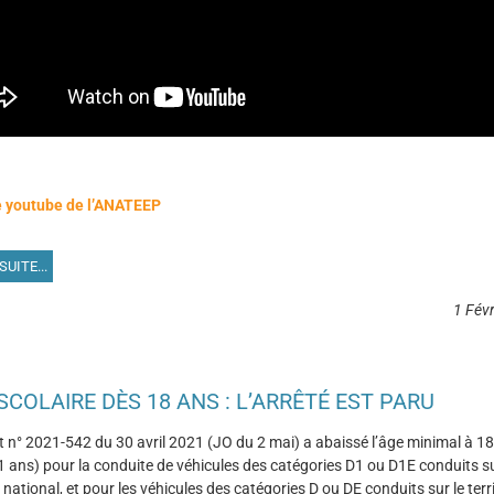
 youtube de l’ANATEEP
SUITE...
1 Fév
COLAIRE DÈS 18 ANS : L’ARRÊTÉ EST PARU
t n° 2021-542 du 30 avril 2021 (JO du 2 mai) a abaissé l’âge minimal à 18
21 ans) pour la conduite de véhicules des catégories D1 ou D1E conduits su
e national, et pour les véhicules des catégories D ou DE conduits sur le terri