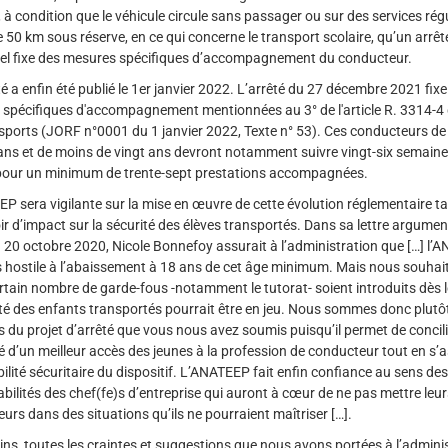
, à condition que le véhicule circule sans passager ou sur des services régu
 50 km sous réserve, en ce qui concerne le transport scolaire, qu’un arrêt
iel fixe des mesures spécifiques d’accompagnement du conducteur.
é a enfin été publié le 1er janvier 2022. L’arrêté du 27 décembre 2021 fixe
spécifiques d'accompagnement mentionnées au 3° de l'article R. 3314-4
sports (JORF n°0001 du 1 janvier 2022, Texte n° 53). Ces conducteurs de
 ans et de moins de vingt ans devront notamment suivre vingt-six semaine
pour un minimum de trente-sept prestations accompagnées.
P sera vigilante sur la mise en œuvre de cette évolution réglementaire tan
ir d’impact sur la sécurité des élèves transportés. Dans sa lettre argumen
 20 octobre 2020, Nicole Bonnefoy assurait à l’administration que […] l’
s hostile à l’abaissement à 18 ans de cet âge minimum. Mais nous souhai
rtain nombre de garde-fous -notamment le tutorat- soient introduits dès 
ité des enfants transportés pourrait être en jeu. Nous sommes donc plutô
ts du projet d’arrêté que vous nous avez soumis puisqu’il permet de concili
é d’un meilleur accès des jeunes à la profession de conducteur tout en s’
bilité sécuritaire du dispositif. L’ANATEEP fait enfin confiance au sens des
bilités des chef(fe)s d’entreprise qui auront à cœur de ne pas mettre leur
urs dans des situations qu’ils ne pourraient maîtriser […].
s, toutes les craintes et suggestions que nous avons portées à l’admini