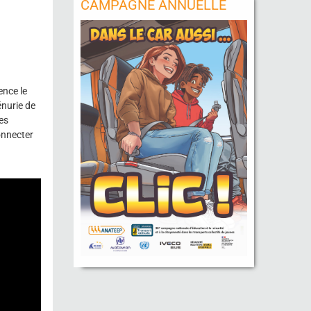
CAMPAGNE ANNUELLE
ence le
énurie de
es
connecter