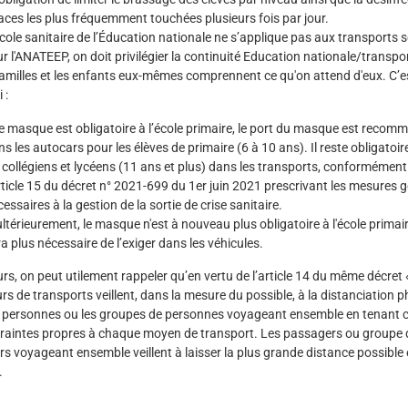
aces les plus fréquemment touchées plusieurs fois par jour.
cole sanitaire de l’Éducation nationale ne s’applique pas aux transports s
r l'ANATEEP, on doit privilégier la continuité Education nationale/transpor
familles et les enfants eux-mêmes comprennent ce qu'on attend d'eux. C’e
 :
le masque est obligatoire à l’école primaire, le port du masque est recom
s les autocars pour les élèves de primaire (6 à 10 ans). Il reste obligatoir
 collégiens et lycéens (11 ans et plus) dans les transports, conformément
rticle 15 du décret n° 2021-699 du 1er juin 2021 prescrivant les mesures 
essaires à la gestion de la sortie de crise sanitaire.
ultérieurement, le masque n'est à nouveau plus obligatoire à l'école primaire
a plus nécessaire de l’exiger dans les véhicules.
urs, on peut utilement rappeler qu’en vertu de l’article 14 du même décret «
rs de transports veillent, dans la mesure du possible, à la distanciation 
s personnes ou les groupes de personnes voyageant ensemble en tenant
raintes propres à chaque moyen de transport. Les passagers ou groupe 
s voyageant ensemble veillent à laisser la plus grande distance possible 
.