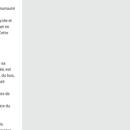
mmunauté
ycée et
met en
Cette
e sa
e, est
, du bus,
ait
nte de
ice du
és