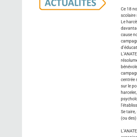
Ce 18 n
scolaire
Le harcè
davantag
cause no
campagne
d’éducat
L’ANATEE
résolum
bénévole
campagne
centrée s
sur le po
harceler,
psycholo
l’établi
Se taire
(ou des)
L’ANATEE