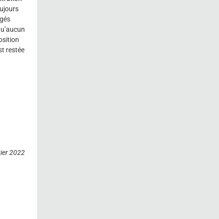
oujours
ngés
 qu’aucun
osition
t restée
ier 2022