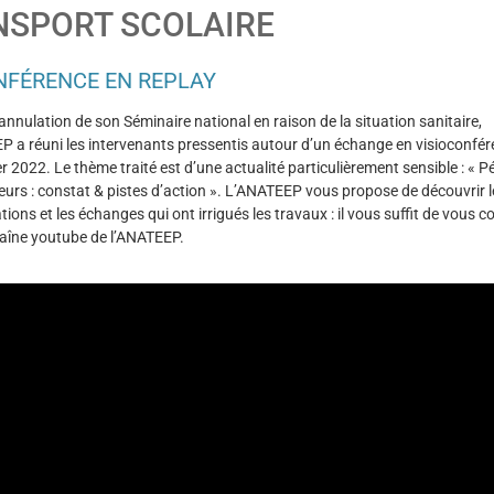
NSPORT SCOLAIRE
NFÉRENCE EN REPLAY
’annulation de son Séminaire national en raison de la situation sanitaire,
P a réuni les intervenants pressentis autour d’un échange en visioconfér
r 2022. Le thème traité est d’une actualité particulièrement sensible : « P
urs : constat & pistes d’action ». L’ANATEEP vous propose de découvrir l
ions et les échanges qui ont irrigués les travaux : il vous suffit de vous 
haîne youtube de l’ANATEEP.