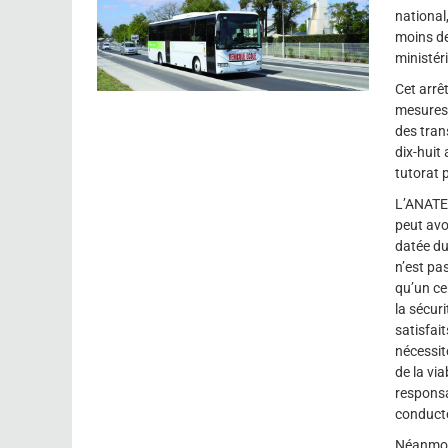
national
moins de
ministér
Cet arrêt
mesures 
des tran
dix-huit
tutorat 
L’ANATEE
peut avo
datée du
n’est pa
qu’un ce
la sécur
satisfai
nécessit
de la via
responsa
conducte
Néanmoin