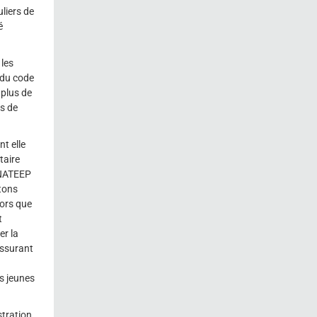
liers de
é
 les
 du code
 plus de
s de
t elle
taire
ANATEEP
tons
lors que
t
er la
assurant
s jeunes
stration