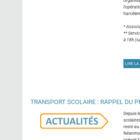
organisa
l’opérati
harcèlem
* Associ
** Servic
à 18h (sa
LIRE LA 
TRANSPORT SCOLAIRE : RAPPEL DU 
Depuis l
scolaire
reste au 
Néanmoin
prévoit l