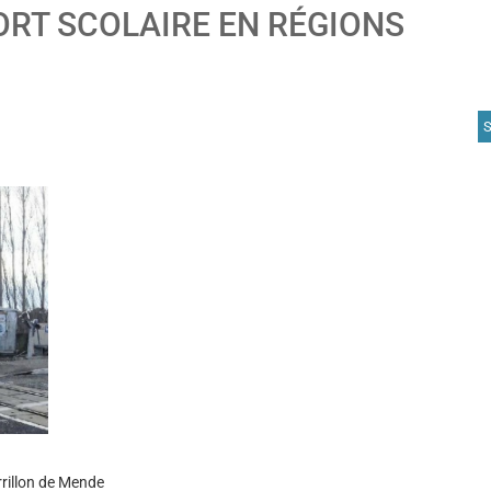
ORT SCOLAIRE EN RÉGIONS
A
rrillon de Mende